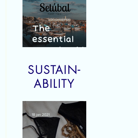
The
essential
travel guide
to Setúbal -
SUSTAIN-
part 2
ABILITY
18 jan 2021