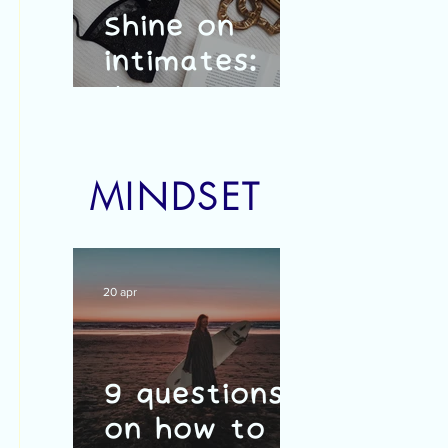
Shine on
intimates:
duurzaam,
vrouwelijk en
Belgisch
MINDSET
20 apr
9 questions
on how to