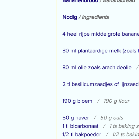
Bananenbrood 
/ Bananabread
Nodig 
/ Ingredients
4 heel rijpe middelgrote banane
80 ml plantaardige melk (zoals 
80 ml olie zoals arachideolie   
/
2 tl basilicumzaadjes of lijnzaad 
190 g bloem   
/   190 g flour
50 g haver   
/   50 g oats
1 tl bicarbonaat   
/   1 ts baking 
1/2 tl bakpoeder   
/   1/2 ts bak