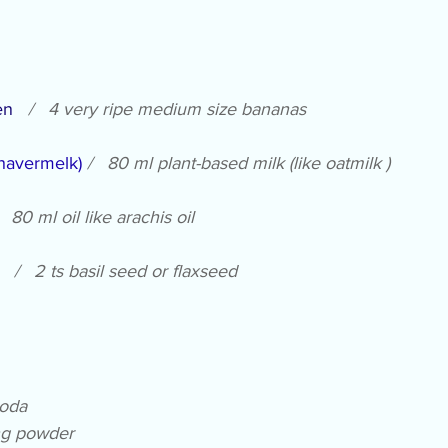
n   
/   4 very ripe medium size bananas
havermelk)
/   80 ml plant-based milk (like 
oatmilk
 )
   80 ml oil like arachis oil
  
/   2 ts basil seed or flaxseed
soda
ing powder