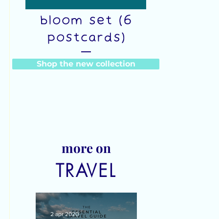
Watch me
bloom set (6
postcards)
Prijs
Shop the new collection
€23,00
more on
TRAVEL
2 apr 2020