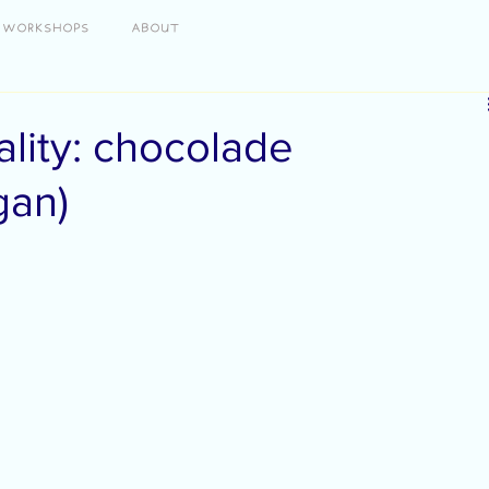
WORKSHOPS
ABOUT
eality: chocolade
gan)