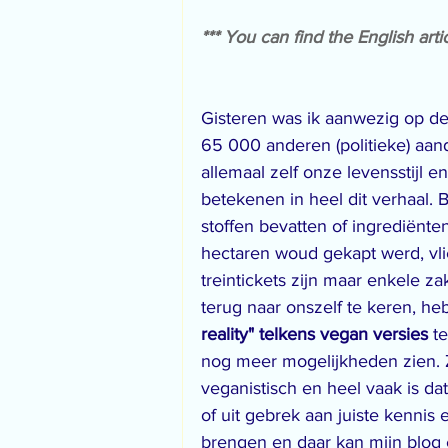
*** You can find the English arti
Gisteren was ik aanwezig op de
65 000 anderen (politieke) aan
allemaal zelf onze levensstijl 
betekenen in heel dit verhaal. 
stoffen bevatten of ingrediënt
hectaren woud gekapt werd, vl
treintickets zijn maar enkele 
terug naar onszelf te keren, he
reality" telkens vegan versies
 t
nog meer mogelijkheden zien. Ze
veganistisch en heel vaak is da
of uit gebrek aan juiste kennis 
brengen en daar kan mijn blog e