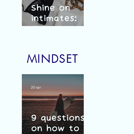
Shine on
intimates:
duurzaam,
vrouwelijk en
Belgisch
MINDSET
20 apr
9 questions
on how to