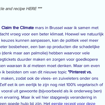
cle and recipe 
HERE
 ***
 
Claim the Climate
 mars in Brussel waar ik samen met 
dacht vroeg voor een beter klimaat. Hoewel we natuurlijk 
en keuzes kunnen aanpassen, kan de politiek veel meer 
Beter bosbeheer, een ban op producten die schadelijke 
en (denk maar aan palmolie) hebben waarvoor vele 
iegtickets duurder maken en zorgen voor goedkopere 
zaken waaraan ik al meteen moet denken. Maar om even 
b ik besloten om van dit nieuwe topic 
"Pinterest vs. 
e maken, zodat ook de vlees- en zuiveleters onder ons 
lf eet ik om eerlijk te zijn nog niet 100% vegetarisch of 
t vooral uit gewoonte (bijvoorbeeld als ik onderweg ben) 
en ervaring. Maar ik wil hier stapgewijs verandering in 
en goede hulp bij zijn. Het 
eerste recept voor deze 