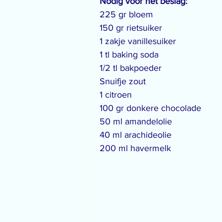
Nodig voor het beslag:
225 gr bloem
150 gr rietsuiker
1 zakje vanillesuiker
1 tl baking soda
1/2 tl bakpoeder
Snuifje zout
1 citroen
100 gr donkere chocolade
50 ml amandelolie
40 ml arachideolie
200 ml havermelk