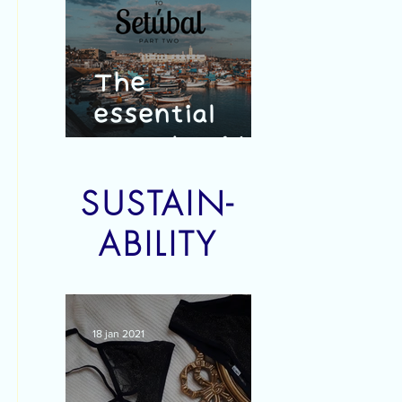
The
essential
travel guide
to Setúbal -
SUSTAIN-
part 2
ABILITY
18 jan 2021