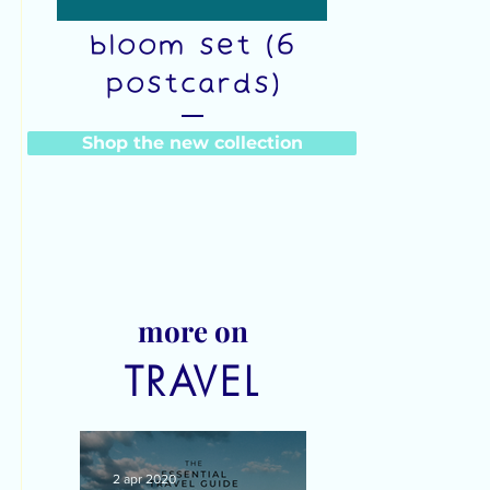
Watch me
bloom set (6
postcards)
Prijs
Shop the new collection
€23,00
more on
TRAVEL
2 apr 2020