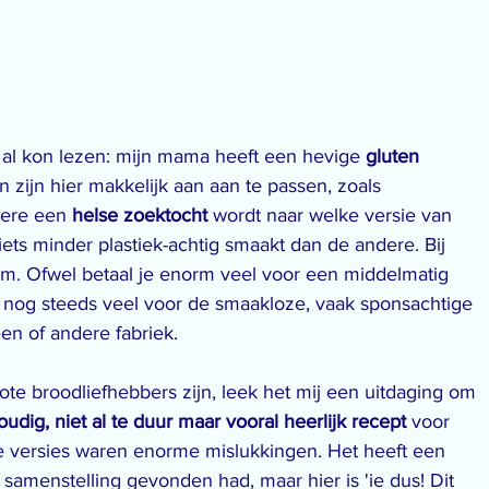
t al kon lezen: mijn mama heeft een hevige 
gluten 
 zijn hier makkelijk aan aan te passen, zoals 
dere een 
helse zoektocht
 wordt naar welke versie van 
iets minder plastiek-achtig smaakt dan de andere. Bij 
m. Ofwel betaal je enorm veel voor een middelmatig 
je nog steeds veel voor de smaakloze, vaak sponsachtige 
 een of andere fabriek.
rote broodliefhebbers zijn, leek het mij een uitdaging om 
udig, niet al te duur maar vooral heerlijk recept
 voor 
te versies waren enorme mislukkingen. Het heeft een 
te samenstelling gevonden had, maar hier is 'ie dus! Dit 