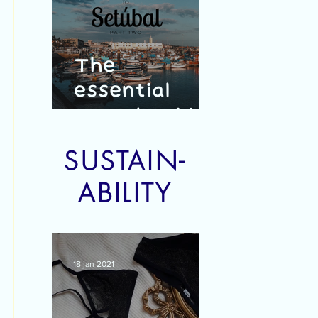
The
essential
travel guide
to Setúbal -
SUSTAIN-
part 2
ABILITY
18 jan 2021