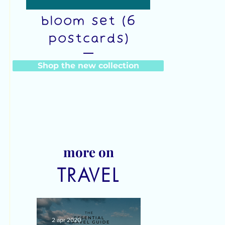
Watch me
bloom set (6
postcards)
Prijs
Shop the new collection
€23,00
more on
TRAVEL
2 apr 2020