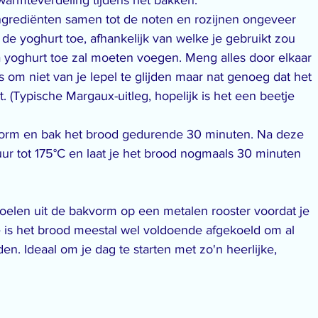
warmteverdeling tijdens het bakken.
ngrediënten samen tot de noten en rozijnen ongeveer 
 de yoghurt toe, afhankelijk van welke je gebruikt zou 
a yoghurt toe zal moeten voegen. Meng alles door elkaar 
s om niet van je lepel te glijden maar nat genoeg dat het 
 (Typische Margaux-uitleg, hopelijk is het een beetje 
vorm en bak het brood gedurende 30 minuten. Na deze 
ur tot 175°C en laat je het brood nogmaals 30 minuten 
koelen uit de bakvorm op een metalen rooster voordat je 
je is het brood meestal wel voldoende afgekoeld om al 
en. Ideaal om je dag te starten met zo'n heerlijke, 