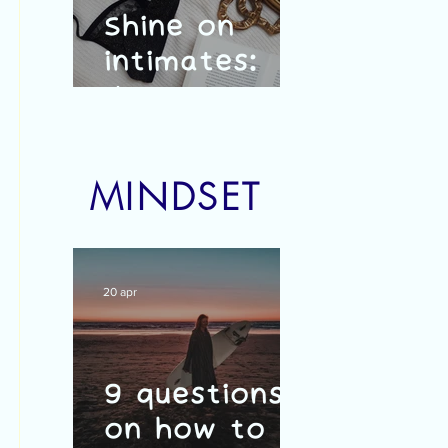
Shine on
intimates:
duurzaam,
vrouwelijk en
Belgisch
MINDSET
20 apr
9 questions
on how to