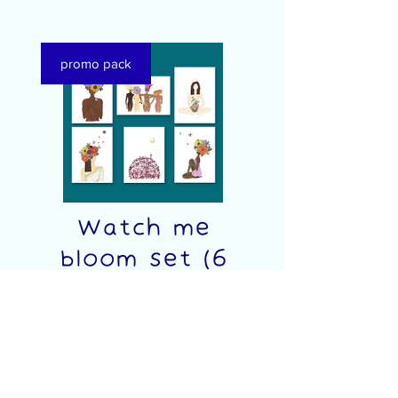
promo pack
Watch me
bloom set (6
postcards)
Prijs
€23,00
Shop the new collection