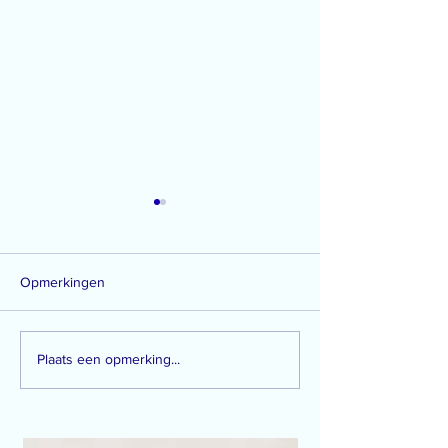
Opmerkingen
Vegan Baileys Ir
How to: creative selfies at
Plaats een opmerking...
home