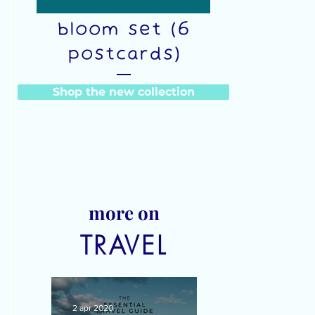
Watch me
bloom set (6
postcards)
Prijs
Shop the new collection
€23,00
more on
TRAVEL
2 apr 2020