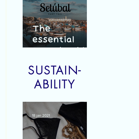
The
essential
travel guide
to Setúbal -
SUSTAIN-
part 2
ABILITY
18 jan 2021