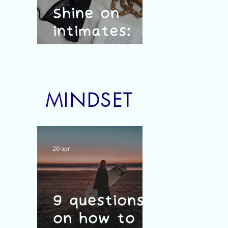
Shine on
intimates:
duurzaam,
vrouwelijk en
Belgisch
MINDSET
20 apr
9 questions
on how to