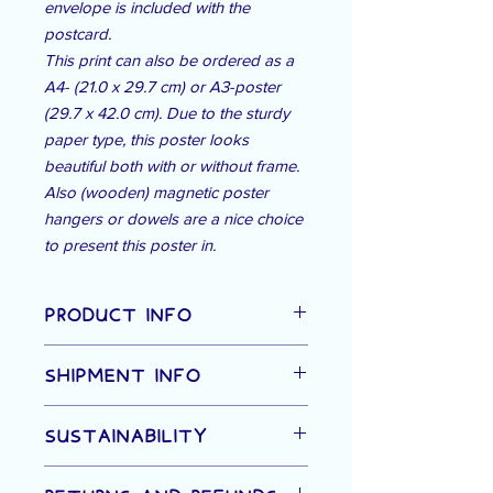
envelope is included with the
postcard.
This print can also be ordered as a
A4- (21.0 x 29.7 cm) or A3-poster
(29.7 x 42.0 cm). Due to the sturdy
paper type, this poster looks
beautiful both with or without frame.
Also (wooden) magnetic poster
hangers or dowels are a nice choice
to present this poster in.
PRODUCT INFO
Specificaties postkaart:
SHIPMENT INFO
Afmetingen: 10,5 x 14,8 cm
Materiaal: stevig papier (300 g/m²) met
De verzendkosten variëren afhankelijk
grovere textuur
SUSTAINABILITY
van het aantal bestelde stuks, formaat
en gewicht. Hieronder vind je de
Specificaties poster:
De postkaarten, posters en
verzendkosten terug die gelden voor