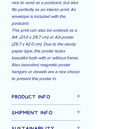
nice to send as a postcard, but also
fits perfectly as an interior print. An
envelope is included with the
postcard.
This print can also be ordered as a
A4- (21.0 x 29.7 cm) or A3-poster
(29.7 x 42.0 cm). Due to the sturdy
paper type, this poster looks
beautiful both with or without frame.
Also (wooden) magnetic poster
hangers or dowels are a nice choice
to present this poster in.
PRODUCT INFO
Specificaties postkaart:
SHIPMENT INFO
Afmetingen: 10,5 x 14,8 cm
Materiaal: stevig papier (300 g/m²) met
De verzendkosten variëren afhankelijk
grovere textuur
SUSTAINABILITY