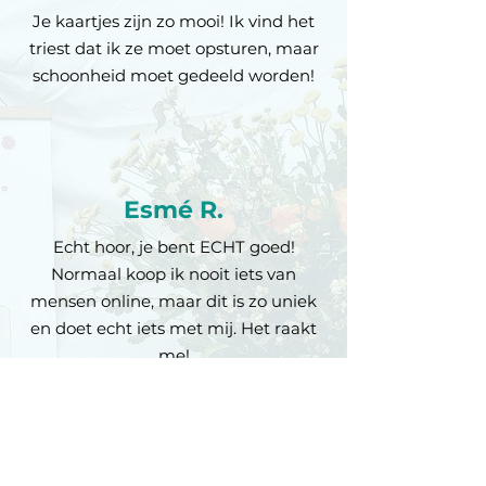
the topics I work on in my prints, I
Je kaartjes zijn zo mooi! Ik vind het
hope to contribute to a better
triest dat ik ze moet opsturen, maar
tomorrow. I use the hashtag
schoonheid moet gedeeld worden!
#drawabettertomorrow on social
media to underline this and encourage
others to do the same.
There are still many areas where
Beyond the clouds can grow when it
comes to sustainability. I therefore
Esmé R.
strive to keep improving and to keep
learning.
Echt hoor, je bent ECHT goed!
Normaal koop ik nooit iets van
mensen online, maar dit is zo uniek
en doet echt iets met mij. Het raakt
me!