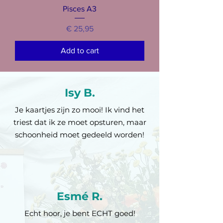
Pisces A3
Prijs
€ 25,95
Add to cart
Isy B.
Je kaartjes zijn zo mooi! Ik vind het
triest dat ik ze moet opsturen, maar
schoonheid moet gedeeld worden!
Esmé R.
Echt hoor, je bent ECHT goed!